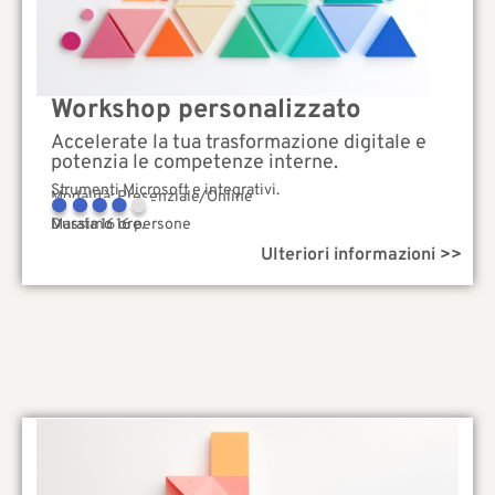
Workshop personalizzato
Accelerate la tua trasformazione digitale e
potenzia le competenze interne.
Strumenti Microsoft e integrativi.
Modalità: Presenziale/Online
Complessità
Durata 16 ore.
Massimo 16 persone
Ulteriori informazioni >>