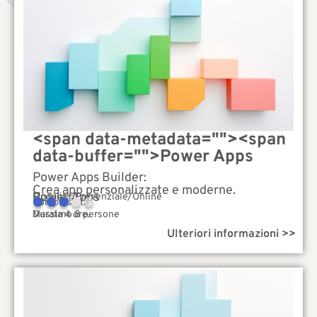
<span data-metadata="
"><span
data-buffer="
">Power Apps
Power Apps Builder:
Crea app personalizzate e moderne.
Power Apps
Modalità: Presenziale/Online
Complessità
Durata 4 ore.
Massimo 8 persone
Ulteriori informazioni >>