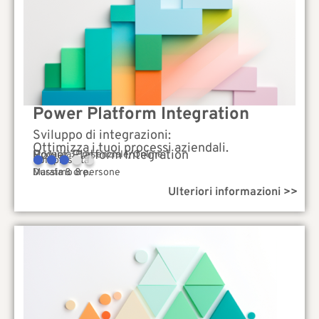
Power Platform Integration
Sviluppo di integrazioni:
Ottimizza i tuoi processi aziendali.
Power Platform Integration
Modalità: Presenziale/Online
Complessità
Durata 8 ore.
Massimo 8 persone
Ulteriori informazioni >>