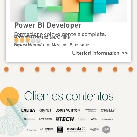
Power BI Developer
Formazione coinvolgente e completa.
Power BI
Modalità: Presenziale/Online
Complessità
Durata 16 ore.
8 personas máximoMassimo 8 persone
Ulteriori informazioni >>
Clientes contentos