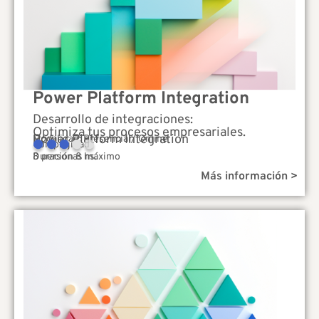
Power Platform Integration
Desarrollo de integraciones:
Optimiza tus procesos empresariales.
Power Platform Integration
Modalidad: Presencial/ Online
Complejidad
Duración 8 hs.
8 personas máximo
Más información >