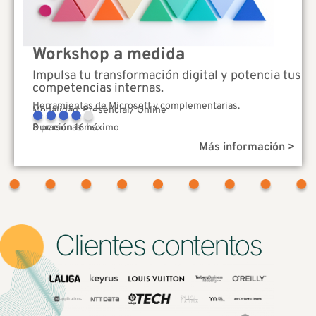
Workshop a medida
Impulsa tu transformación digital y potencia tus
competencias internas.
Herramientas de Microsoft y complementarias.
Modalidad: Presencial/ Online
Complejidad
Duración 16 hs.
8 personas máximo
Más información >
Clientes contentos