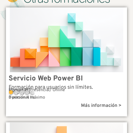
Servicio Web Power BI
Formación para usuarios sin límites.
Power BI
Modalidad: Presencial/ Online
Complejidad
Duración 4 hs.
8 personas máximo
Más información >