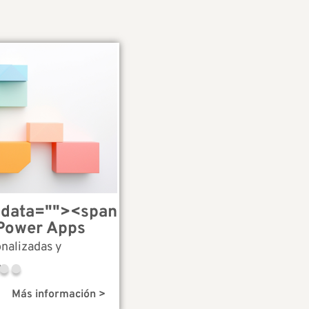
adata="
"><span
Power Apps
onalizadas y
e
Más información >